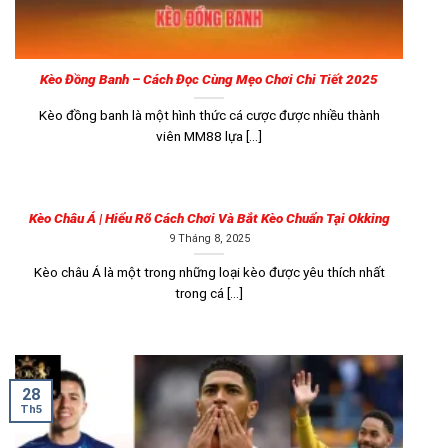
Kèo Đồng Banh – Cách Đọc Cùng Mẹo Chơi Chi Tiết 2025
Kèo đồng banh là một hình thức cá cược được nhiều thành
viên MM88 lựa [...]
Kèo Châu Á | Hiểu Rõ Cách Chơi Và Bắt Kèo Chuẩn Tại Okking
9 Tháng 8, 2025
Kèo châu Á là một trong những loại kèo được yêu thích nhất
trong cá [...]
28
Th5