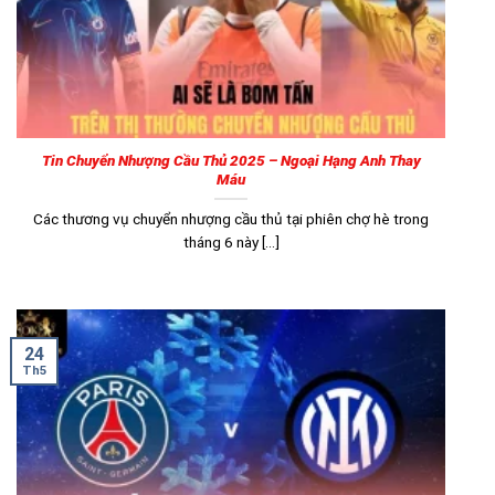
Tin Chuyển Nhượng Cầu Thủ 2025 – Ngoại Hạng Anh Thay
Máu
Các thương vụ chuyển nhượng cầu thủ tại phiên chợ hè trong
tháng 6 này [...]
24
Th5