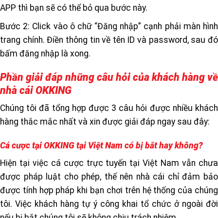
APP thì bạn sẽ có thể bỏ qua bước này.
Bước 2: Click vào ô chữ “Đăng nhập” cạnh phải màn hình
trang chính. Điền thông tin về tên ID và password, sau đó
bấm đăng nhập là xong.
Phần giải đáp những câu hỏi của khách hàng về
nhà cái OKKING
Chúng tôi đã tổng hợp được 3 câu hỏi được nhiều khách
hàng thắc mắc nhất và xin được giải đáp ngay sau đây:
Cá cược tại OKKING tại Việt Nam có bị bắt hay không?
Hiện tại việc cá cược trực tuyến tại Việt Nam vẫn chưa
được pháp luật cho phép, thế nên nhà cái chỉ đảm bảo
được tính hợp pháp khi bạn chơi trên hệ thống của chúng
tôi. Việc khách hàng tự ý công khai tổ chức ở ngoài đời
nếu bị bắt chúng tôi sẽ không chịu trách nhiệm.