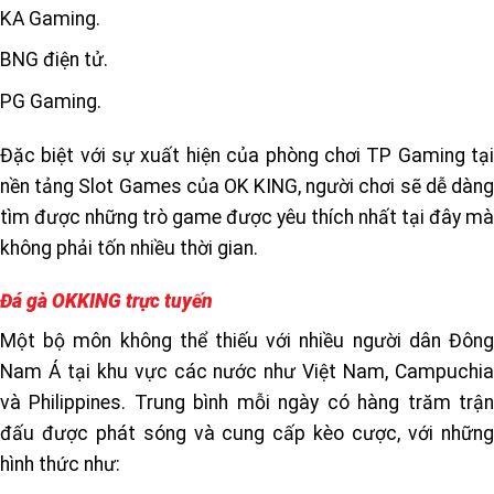
KA Gaming.
BNG điện tử.
PG Gaming.
Đặc biệt với sự xuất hiện của phòng chơi TP Gaming tại
nền tảng Slot Games của OK KING, người chơi sẽ dễ dàng
tìm được những trò game được yêu thích nhất tại đây mà
không phải tốn nhiều thời gian.
Đá gà OKKING trực tuyến
Một bộ môn không thể thiếu với nhiều người dân Đông
Nam Á tại khu vực các nước như Việt Nam, Campuchia
và Philippines. Trung bình mỗi ngày có hàng trăm trận
đấu được phát sóng và cung cấp kèo cược, với những
hình thức như: