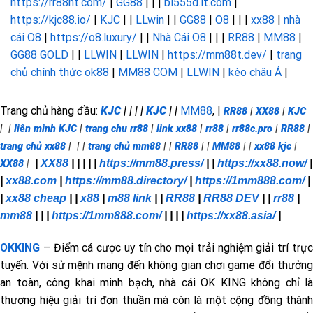
https://rr88ht.com/
|
GG88
| | |
bl555d.it.com
|
https://kjc88.io/
|
KJC
| |
LLwin
| |
GG88
|
O8
| | |
xx88
|
nhà
cái O8
|
https://o8.luxury/
| |
Nhà Cái O8
| | |
RR88
|
MM88
|
GG88 GOLD
| |
LLWIN
|
LLWIN
|
https://mm88t.dev/
|
trang
chủ chính thức ok88
|
MM88 COM
|
LLWIN
|
kèo châu Á
|
Trang chủ hàng đầu:
KJC
| | | |
KJC
| |
MM88
, |
RR88
|
XX88
|
KJC
|
|
liên minh KJC
|
trang chu rr88
|
link xx88
|
rr88
|
rr88c.pro
|
RR88
|
trang chủ xx88
| | |
trang chủ mm88
| |
RR88
| |
MM88
| |
xx88 kjc
|
|
XX88
| | | | |
https://mm88.press/
| |
https://xx88.now/
|
XX88
|
|
xx88.com
|
https://mm88.directory/
|
https://1mm888.com/
|
|
xx88 cheap
| |
x88
|
m88 link
| |
RR88
|
RR88 DEV
| |
rr88
|
mm88
| | |
https://1mm888.com/
| | | |
https://xx88.asia/
|
OKKING
– Điểm cá cược uy tín cho mọi trải nghiệm giải trí trực
tuyến. Với sử mệnh mang đến không gian chơi game đổi thưởng
an toàn, công khai minh bạch, nhà cái OK KING không chỉ là
thương hiệu giải trí đơn thuần mà còn là một cộng đồng thành