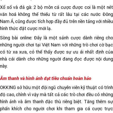
Xổ số và đá gà: 2 bộ môn cá cược được coi là một nét
văn hoá không thể thiếu từ rất lâu tại các nước Đông
Nam Á, cũng được tích hợp đầy đủ trên nền tảng với nhiều
hình thức đặt cược mới lạ.
Sòng bài online: Đây là một sảnh cược dành riêng cho
những người chơi tại Việt Nam với những trò chơi cờ bạc
có từ xa xưa, có thể thấy được sự ưu ái nhất định của
nhà cái dành cho những người đang đọc được nội dung
này.
Âm thanh và hình ảnh đạt tiêu chuẩn hoàn hảo
OKKING sở hữu một đội ngũ chuyên viên kỹ thuật có trình
độ cao, chính vì vậy mà tất cả các trò chơi đều có những
hình ảnh và âm thanh đặc thù riêng biệt. Tăng thêm sự
phấn khích cho người chơi khi tham gia cá cược trực