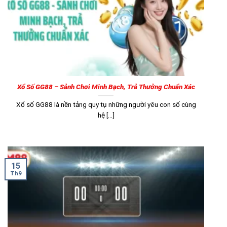
Xổ Số GG88 – Sảnh Chơi Minh Bạch, Trả Thưởng Chuẩn Xác
Xổ số GG88 là nền tảng quy tụ những người yêu con số cùng
hệ [...]
15
Th9