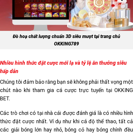
Đồ hoạ chất lượng chuẩn 3D siêu mượt tại trang chủ
OKKING789
Nhiều hình thức đặt cược mới lạ và tỷ lệ ăn thưởng siêu
hấp dẫn
Chúng tôi đảm bảo rằng bạn sẽ không phải thất vọng một
chút nào khi tham gia cá cược trực tuyến tại OKKING
BET.
Các trò chơi có tại nhà cái được đánh giá là có nhiều hình
thức đặt cược nhất. Ví dụ như khi cá độ thể thao, tất cả
các giải bóng lớn hay nhỏ, bóng cỏ hay bóng chính đều