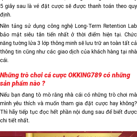
5 giây sau là vé đặt cược sẽ được thanh toán theo quy
định.
Nền tảng sử dụng công nghệ Long-Term Retention Lab
bảo mật siêu tân tiến nhất ở thời điểm hiện tại. Chức
năng tường lửa 3 lớp thông minh sẽ lưu trữ an toàn tất cả
thông tin cũng như các giao dịch của khách hàng tại nhà
cái.
Những trò chơi cá cược OKKING789 có những
sản phẩm nào ?
Nếu bạn đang tò mò rằng nhà cái có những trò chơi mà
mình yêu thích và muốn tham gia đặt cược hay không?
Thì hãy tiếp tục đọc hết phần nội dung sau để biết được
chi tiết nhất.