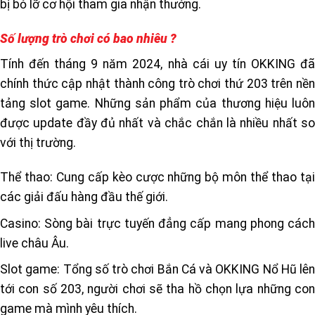
bị bỏ lỡ cơ hội tham gia nhận thưởng.
Số lượng trò chơi có bao nhiêu ?
Tính đến tháng 9 năm 2024, nhà cái uy tín OKKING đã
chính thức cập nhật thành công trò chơi thứ 203 trên nền
tảng slot game. Những sản phẩm của thương hiệu luôn
được update đầy đủ nhất và chắc chắn là nhiều nhất so
với thị trường.
Thể thao: Cung cấp kèo cược những bộ môn thể thao tại
các giải đấu hàng đầu thế giới.
Casino: Sòng bài trực tuyến đẳng cấp mang phong cách
live châu Âu.
Slot game: Tổng số trò chơi Bắn Cá và OKKING Nổ Hũ lên
tới con số 203, người chơi sẽ tha hồ chọn lựa những con
game mà mình yêu thích.